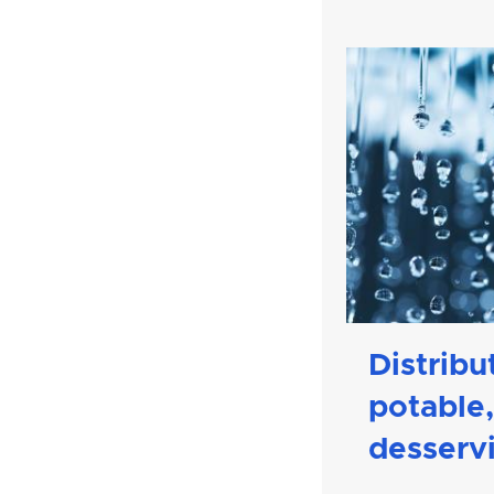
Distribu
potable
desserv